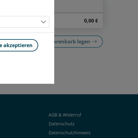
0,00
€
In den Warenkorb legen
le akzeptieren
AGB & Widerruf
Datenschutz
Datenschutzhinweis