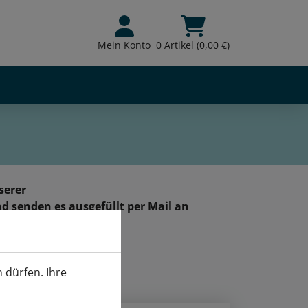
Mein Konto
0 Artikel (0,00 €)
serer
d senden es ausgefüllt per Mail an
gung
 dürfen. Ihre