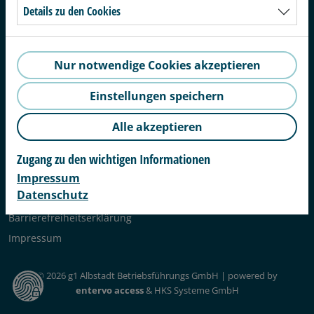
Details zu den Cookies
Nur notwendige Cookies akzeptieren
g1 Albstadt Betriebsführungs GmbH
Beibruck 1
Einstellungen speichern
72458 Albstadt
Tel. 07431 98147 0
info@badkap.de
Alle akzeptieren
AGB & Widerruf
Zugang zu den wichtigen Informationen
Impressum
Datenschutz
Datenschutz
Datenschutzhinweis
Barrierefreiheitserklärung
Impressum
© 2026 g1 Albstadt Betriebsführungs GmbH | powered by
entervo access
& HKS Systeme GmbH