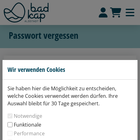
Passwort vergessen
Passwort zurücksetzen
Wir verwenden Cookies
Geben Sie hier Ihre E-Mail-Adresse ein, um Ihr
Passwort zurückzusetzen:
Sie haben hier die Möglichkeit zu entscheiden,
welche Cookies verwendet werden dürfen. Ihre
Auswahl bleibt für 30 Tage gespeichert.
E-Mail-Adresse
Notwendige
*) Pflichtfelder
Funktionale
Performance