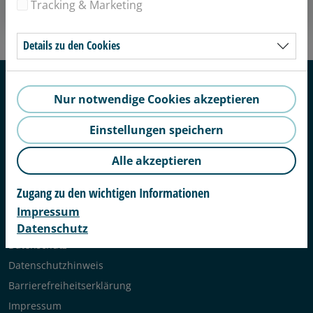
Abbrechen
Zurücksetzen
Tracking & Marketing
Details zu den Cookies
Nur notwendige Cookies akzeptieren
Einstellungen speichern
g1 Albstadt Betriebsführungs GmbH
Beibruck 1
Alle akzeptieren
72458 Albstadt
Tel. 07431 98147 0
Zugang zu den wichtigen Informationen
info@badkap.de
Impressum
AGB & Widerruf
Datenschutz
Datenschutz
Datenschutzhinweis
Barrierefreiheitserklärung
Impressum